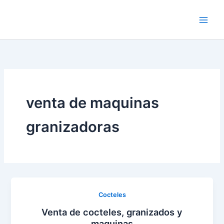
Ir
al
contenido
venta de maquinas
granizadoras
Cocteles
Venta de cocteles, granizados y
maquinas